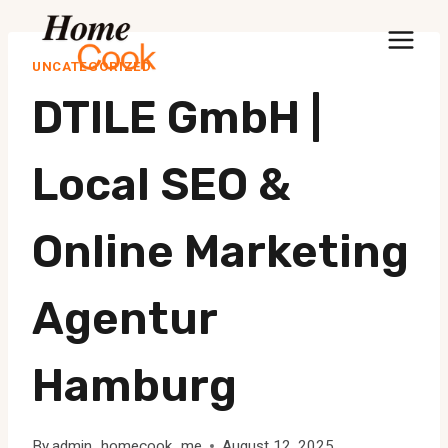
Skip
to
UNCATEGORIZED
content
DTILE GmbH |
Local SEO &
Online Marketing
Agentur
Hamburg
By
admin_homecook_me
August 12, 2025