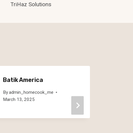
TriHaz Solutions
Batik America
Ace Tr
Remanu
By
admin_homecook_me
March 13, 2025
By
admin
May 13, 2