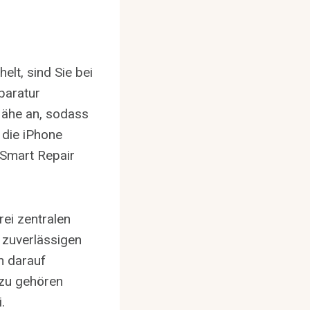
lt, sind Sie bei
paratur
Nähe an, sodass
 die iPhone
iSmart Repair
rei zentralen
d zuverlässigen
h darauf
azu gehören
.