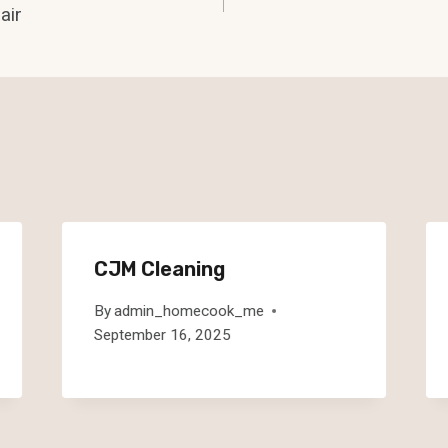
air
n
CJM Cleaning
By
admin_homecook_me
September 16, 2025