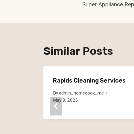
Super Appliance Rep
Navigatio
Similar Posts
n
Rapids Cleaning Services
By
admin_homecook_me
May 8, 2026