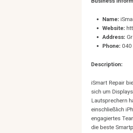
Business Inform
Name:
iSmar
Website:
htt
Address:
Gr
Phone:
040
Description:
iSmart Repair bi
sich um Display
Lautsprechern h
einschließlich i
engagiertes Team
die beste Smartp