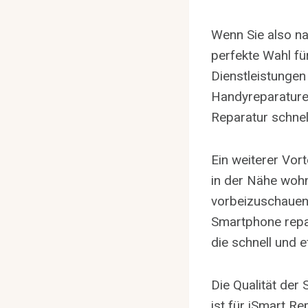
Wenn Sie also na
perfekte Wahl fü
Dienstleistungen
Handyreparaturen
Reparatur schnel
Ein weiterer Vort
in der Nähe wohn
vorbeizuschauen.
Smartphone repar
die schnell und ef
Die Qualität de
ist für iSmart R