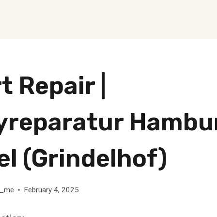
t Repair |
yreparatur Hambu
el (Grindelhof)
k_me
February 4, 2025