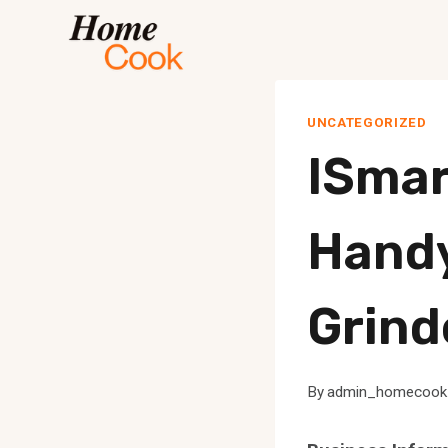
Skip
to
content
UNCATEGORIZED
ISmar
Hand
Grind
By
admin_homecoo