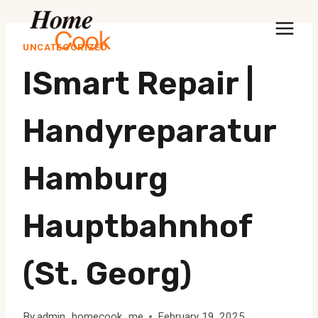
Skip
to
UNCATEGORIZED
content
ISmart Repair |
Handyreparatur
Hamburg
Hauptbahnhof
(St. Georg)
By
admin_homecook_me
February 19, 2025